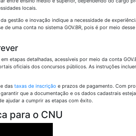
ar entre ensino médio e superior, dependendo do cargo pr
ssidades locais.
 da gestão e inovação indique a necessidade de experiênc
se de uma conta no sistema GOV.BR, pois é por meio desse
rever
 em etapas detalhadas, acessíveis por meio da conta GOV.B
ortais oficiais dos concursos públicos. As instruções incl
nte das
taxas de inscrição
e prazos de pagamento. Com prov
arantir que a documentação e os dados cadastrais estejam
ode ajudar a cumprir as etapas com êxito.
ca para o CNU