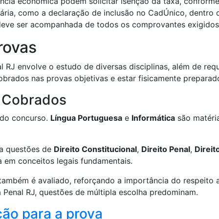
cia econômica podem solicitar isenção da taxa, conforme
ia, como a declaração de inclusão no CadÚnico, dentro do
 deve ser acompanhada de todos os comprovantes exigidos 
rovas
 RJ envolve o estudo de diversas disciplinas, além de requ
brados nas provas objetivas e estar fisicamente preparado
s Cobrados
 do concurso.
Língua Portuguesa
e
Informática
são matéria
ra questões de
Direito Constitucional
,
Direito Penal
,
Direit
a em conceitos legais fundamentais.
também é avaliado, reforçando a importância do respeito 
 Penal RJ, questões de múltipla escolha predominam.
ão para a prova