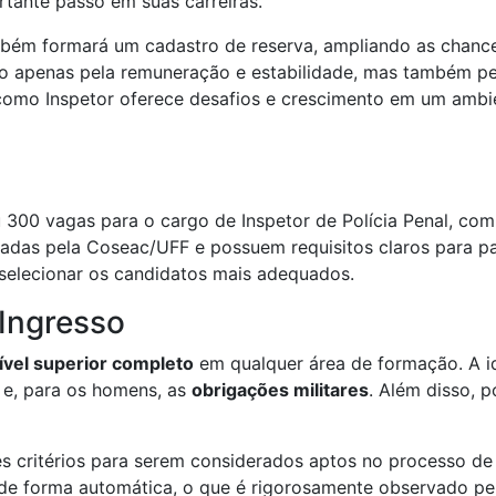
rtante passo em suas carreiras.
bém formará um cadastro de reserva, ampliando as chance
 apenas pela remuneração e estabilidade, mas também pel
a como Inspetor oferece desafios e crescimento em um amb
iu 300 vagas para o cargo de Inspetor de Polícia Penal, co
zadas pela Coseac/UFF e possuem requisitos claros para par
 selecionar os candidatos mais adequados.
 Ingresso
ível superior completo
em qualquer área de formação. A 
e, para os homens, as
obrigações militares
. Além disso, p
s critérios para serem considerados aptos no processo de
da de forma automática, o que é rigorosamente observado p