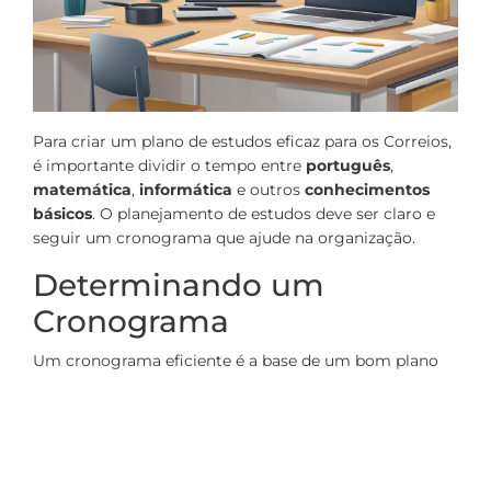
Para criar um plano de estudos eficaz para os Correios,
é importante dividir o tempo entre
português
,
matemática
,
informática
e outros
conhecimentos
básicos
. O planejamento de estudos deve ser claro e
seguir um cronograma que ajude na organização.
Determinando um
Cronograma
Um cronograma eficiente é a base de um bom plano
de estudos. Primeiro, ele deve identificar quantas
semanas restam até o concurso. Feito isso, é útil dividir
o tempo disponível entre as diferentes disciplinas
cobradas, dedicando mais tempo às áreas de maior
dificuldade.