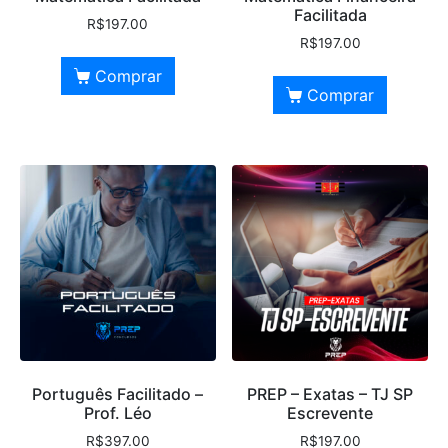
Facilitada
R$
197.00
R$
197.00
Comprar
Comprar
Português Facilitado –
PREP – Exatas – TJ SP
Prof. Léo
Escrevente
R$
397.00
R$
197.00